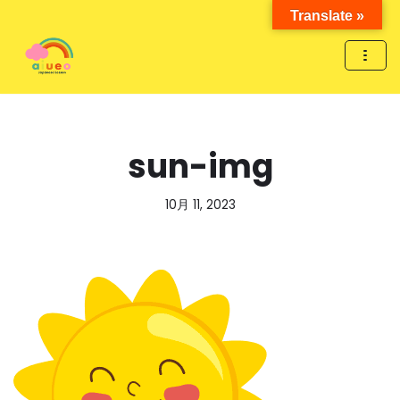
Translate »
コ
ン
テ
ン
ツ
sun-img
へ
ス
キ
10月 11, 2023
ッ
プ