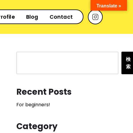
Translate »
rofile
Blog
Contact
検
索
Recent Posts
For beginners!
Category